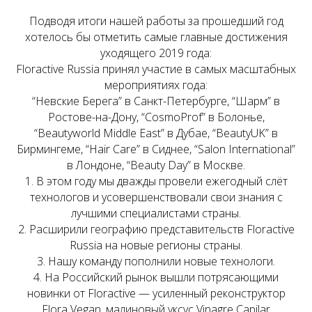
Подводя итоги нашей работы за прошедший год
хотелось бы отметить самые главные достижения
уходящего 2019 года:
Floractive Russia принял участие в cамых масштабных
мероприятиях года:
“Невские Берега” в Санкт-Петербурге, “Шарм” в
Ростове-на-Дону, “CosmoProf” в Болонье,
“Beautyworld Middle East” в Дубае, “BeautyUK” в
Бирмингеме, “Hair Care” в Сиднее, “Salon International”
в Лондоне, “Beauty Day” в Москве.
1. В этом году мы дважды провели ежегодный слёт
технологов и усовершенствовали свои знания с
лучшими специалистами страны.
2. Расширили географию представительств Floractive
Russia на новые регионы страны.
3. Нашу команду пополнили новые технологи.
4. На Российский рынок вышли потрясающими
новинки от Floractive — усиленный реконструктор
Flora Vegan, малиновый уксус Vinagre Capilar