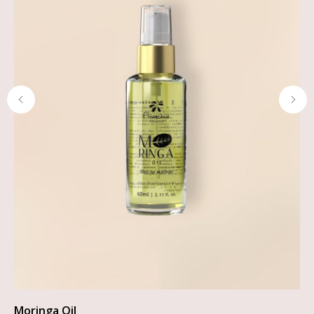
Moringa Oil
Бо