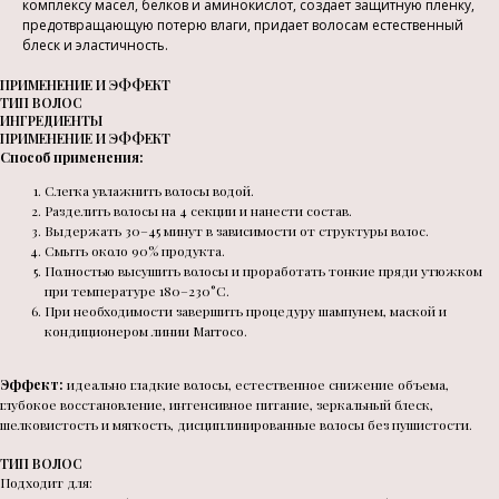
комплексу масел, белков и аминокислот, создает защитную пленку,
предотвращающую потерю влаги, придает волосам естественный
блеск и эластичность.
ПРИМЕНЕНИЕ И ЭФФЕКТ
ТИП ВОЛОС
ИНГРЕДИЕНТЫ
ПРИМЕНЕНИЕ И ЭФФЕКТ
Способ применения:
Слегка увлажнить волосы водой.
Разделить волосы на 4 секции и нанести состав.
Выдержать 30–45 минут в зависимости от структуры волос.
Смыть около 90% продукта.
Полностью высушить волосы и проработать тонкие пряди утюжком
при температуре 180–230°C.
При необходимости завершить процедуру шампунем, маской и
кондиционером линии Marroco.
Эффект:
идеально гладкие волосы, естественное снижение объема,
глубокое восстановление, интенсивное питание, зеркальный блеск,
шелковистость и мягкость, дисциплинированные волосы без пушистости.
ТИП ВОЛОС
Подходит для: