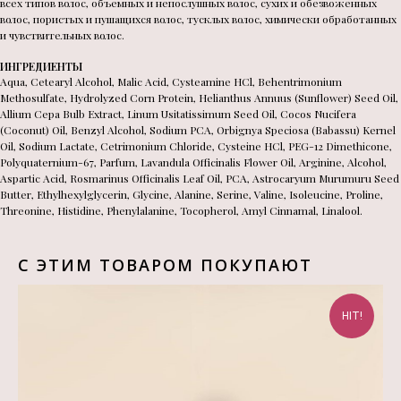
всех типов волос, объемных и непослушных волос, сухих и обезвоженных
волос, пористых и пушащихся волос, тусклых волос, химически обработанных
и чувствительных волос.
ИНГРЕДИЕНТЫ
Aqua, Cetearyl Alcohol, Malic Acid, Cysteamine HCl, Behentrimonium
Methosulfate, Hydrolyzed Corn Protein, Helianthus Annuus (Sunflower) Seed Oil,
Allium Cepa Bulb Extract, Linum Usitatissimum Seed Oil, Cocos Nucifera
(Coconut) Oil, Benzyl Alcohol, Sodium PCA, Orbignya Speciosa (Babassu) Kernel
Oil, Sodium Lactate, Cetrimonium Chloride, Cysteine HCl, PEG-12 Dimethicone,
Polyquaternium-67, Parfum, Lavandula Officinalis Flower Oil, Arginine, Alcohol,
Aspartic Acid, Rosmarinus Officinalis Leaf Oil, PCA, Astrocaryum Murumuru Seed
Butter, Ethylhexylglycerin, Glycine, Alanine, Serine, Valine, Isoleucine, Proline,
Threonine, Histidine, Phenylalanine, Tocopherol, Amyl Cinnamal, Linalool.
С ЭТИМ ТОВАРОМ ПОКУПАЮТ
HIT!