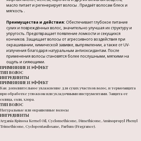
масло питает и регенерирует волосы . Придаёт волосам блеск и
мягкость .
Преимущества и действия:
Обеспечивает глубокое питание
сухих и повреждённых волос, значительно улучшая их структуру и
упругость. Предотвращает появление ломкости и секущихся
кончиков. Защищает волосы от агрессивного воздействия при
окрашивании, химической завивке, выпрямлении, а также от UV-
излучения благодаря натуральным антиоксидантам. После
применения волосы становятся более послушными, мягкими на
ощупь и сияющими.
ПРИМЕНЕНИЕ И ЭФФЕКТ
ТИП ВОЛОС
ИНГРЕДИЕНТЫ
ПРИМЕНЕНИЕ И ЭФФЕКТ
Как дополнительное увлажнение для сухих участков волос, и термозащита
при обработке утюжком или укладочными инструментами. Защита от
солнца, соли, хлора.
ТИП ВОЛОС
Натуральные или окрашенные волосы
ИНГРЕДИЕНТЫ
Argania Spinosa Kernel Oil, Cyclomethicone, Dimethicone, Aminopropyl Phenyl
Trimethicone, Cyclopentasiloxane, Parfum (Fragrance).