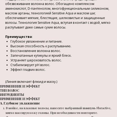
обезвоживание волокна волос. Обогащено комплексом
аминокислот, D-пантенолом, многофункциональным силиконом,
маслом арганы, технологией Sensitive Aqua и маслом ши;
обеспечивает мягкие, блестящие, шелковистые и защищенные
волосы. Технология Sensitive Aqua, вступая в контакт с водой, мягко
распутывает даже самые сухие волосы.
Преимущества
:
Глубокое увлажнение и питание.
Высокая способность к распутыванию.
Восстановление волокна волос.
Запечатанные кутикулы и яркий блеск.
Устраняет шероховатость волос.
Стабилизирует pH волос.
Эффект гладких волос.
(Линия включает флюид и маску.)
ПРИМЕНЕНИЕ И ЭФФЕКТ
ТИП ВОЛОС
ИНГРЕДИЕНТЫ
ПРИМЕНЕНИЕ И ЭФФЕКТ
A. Глубокое увлажнение
В мойке, на влажные волосы, нанесите выбранный шампунь Floractive,
мягко массируя кожу головы. При необходимости повторите.