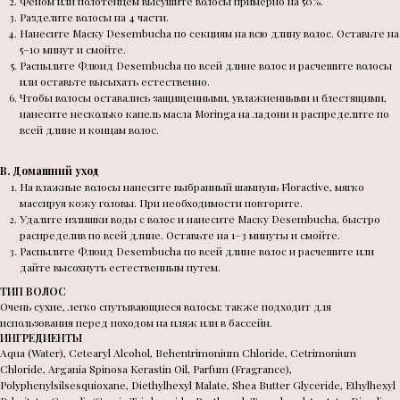
Феном или полотенцем высушите волосы примерно на 50%.
Разделите волосы на 4 части.
Нанесите Маску Desembucha по секциям на всю длину волос. Оставьте на
5–10 минут и смойте.
Распылите Флюид Desembucha по всей длине волос и расчешите волосы
или оставьте высыхать естественно.
Чтобы волосы оставались защищенными, увлажненными и блестящими,
нанесите несколько капель масла Moringa на ладони и распределите по
всей длине и концам волос.
B. Домашний уход
На влажные волосы нанесите выбранный шампунь Floractive, мягко
массируя кожу головы. При необходимости повторите.
Удалите излишки воды с волос и нанесите Маску Desembucha, быстро
распределив по всей длине. Оставьте на 1–3 минуты и смойте.
Распылите Флюид Desembucha по всей длине волос и расчешите или
дайте высохнуть естественным путем.
ТИП ВОЛОС
Очень сухие, легко спутывающиеся волосы; также подходит для
использования перед походом на пляж или в бассейн.
ИНГРЕДИЕНТЫ
Aqua (Water), Cetearyl Alcohol, Behentrimonium Chloride, Cetrimonium
Chloride, Argania Spinosa Kerastin Oil, Parfum (Fragrance),
Polyphenylsilsesquioxane, Diethylhexyl Malate, Shea Butter Glyceride, Ethylhexyl