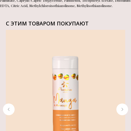
Palmitate, Caprylic/Capric Triglyceride, Panthenol, Tocopheryl Acetate, Disodium
EDTA, Citric Acid, Methylchloroisothiazolinone, Methylisothiazolinone.
С ЭТИМ ТОВАРОМ ПОКУПАЮТ