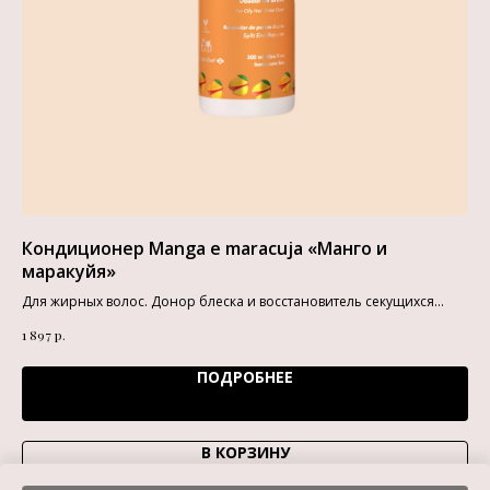
Кондиционер Manga e maracuja «Манго и
Ма
маракуйя»
ми,
Вег
пит
Для жирных волос. Донор блеска и восстановитель секущихся
2 4
кончиков
р.
1 897
ПОДРОБНЕЕ
В КОРЗИНУ